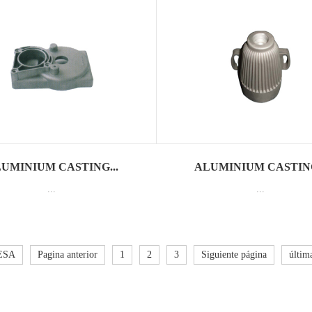
UMINIUM CASTING...
ALUMINIUM CASTING
...
...
ESA
Pagina anterior
1
2
3
Siguiente página
últim