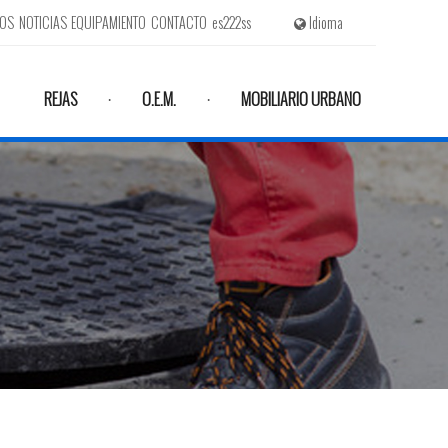
MOS
NOTICIAS
EQUIPAMIENTO
CONTACTO
es222ss
Idioma
REJAS
O.E.M.
MOBILIARIO URBANO
·
·