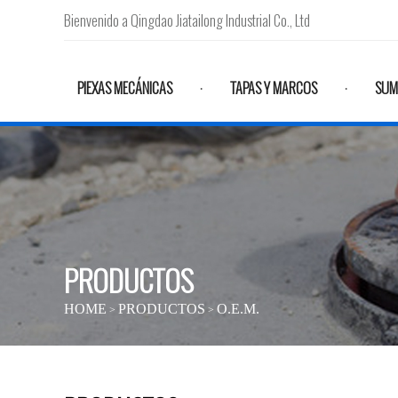
Bienvenido a Qingdao Jiatailong Industrial Co., Ltd
PIEXAS MECÁNICAS
TAPAS Y MARCOS
SUM
·
·
PRODUCTOS
HOME
PRODUCTOS
O.E.M.
>
>