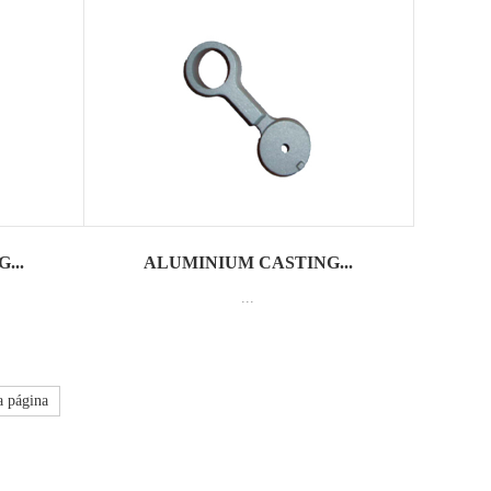
...
ALUMINIUM CASTING...
...
a página