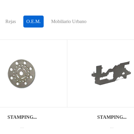
Rejas
O.E.M.
Mobiliario Urbano
STAMPING...
STAMPING...
...
...