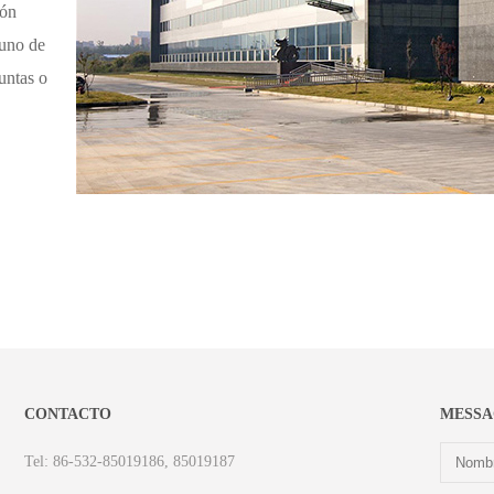
ión
guno de
untas o
CONTACTO
MESSA
Tel: 86-532-85019186, 85019187