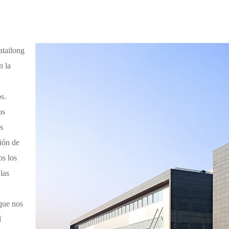
atailong
n la
,
s.
os
s
ción de
os los
las
que nos
d