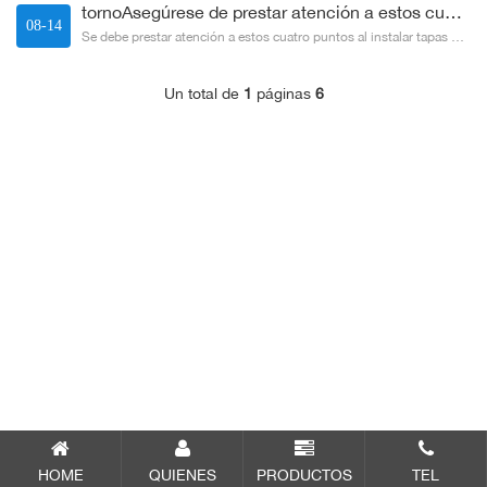
tornoAsegúrese de prestar atención a estos cuatro puntos cuando instale tapas de registro de acero i
08-14
Se debe prestar atención a estos cuatro puntos al instalar tapas de registro de acero inoxidable:1. Para mantener la apa...
Un total de
1
páginas
6
HOME
QUIENES
PRODUCTOS
TEL