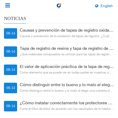
English
NOTICIAS
Causas y prevención de tapas de registro oxidadas.
08-14
Causas y prevención de la oxidación de tapas de registro. ¿Cuál es la causa de la oxidación de las tapas de registro? Cu...
Tapa de registro de resina y tapa de registro de hierro fundido que es mejor
08-14
¿Qué materiales compuestos se utilizan para las tapas de registro compuestas? El editor de fabricantes de tapas de regis...
El valor de aplicación práctica de la tapa de registro compuesta
08-14
Como elemento que se puede ver en todas partes en nuestras vidas, no somos ajenos a las tapas de alcantarilla. Con el de...
Cómo distinguir entre lo bueno y lo malo al elegir una cubierta de zanja compuesta
08-14
Cómo distinguir entre lo bueno y lo malo al elegir una cubierta de zanja compuesta. La cubierta de zanja compuesta se ut...
¿Cómo instalar correctamente los protectores de árboles?
08-14
Corte el filtro de árbol de acuerdo con los resultados de la medición, pero en este proceso, después de determinar el ta...